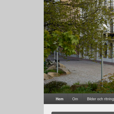
Primär
Hem
Om
Bilder och ritnin
meny