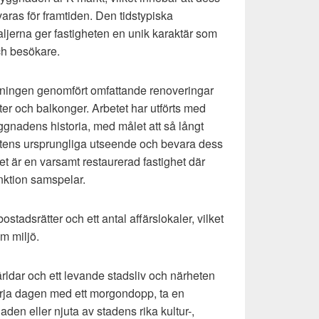
aras för framtiden. Den tidstypiska
aljerna ger fastigheten en unik karaktär som
h besökare.
eningen genomfört omfattande renoveringar
ter och balkonger. Arbetet har utförts med
ggnadens historia, med målet att så långt
etens ursprungliga utseende och bevara dess
tet är en varsamt restaurerad fastighet där
nktion samspelar.
ostadsrätter och ett antal affärslokaler, vilket
am miljö.
ärldar och ett levande stadsliv och närheten
 börja dagen med ett morgondopp, ta en
n eller njuta av stadens rika kultur-,