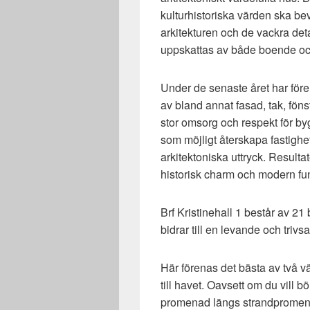
kulturhistoriska värden ska bev
arkitekturen och de vackra det
uppskattas av både boende oc
Under de senaste året har för
av bland annat fasad, tak, föns
stor omsorg och respekt för by
som möjligt återskapa fastigh
arkitektoniska uttryck. Resulta
historisk charm och modern fu
Brf Kristinehall 1 består av 21 b
bidrar till en levande och trivs
Här förenas det bästa av två v
till havet. Oavsett om du vill
promenad längs strandpromenade