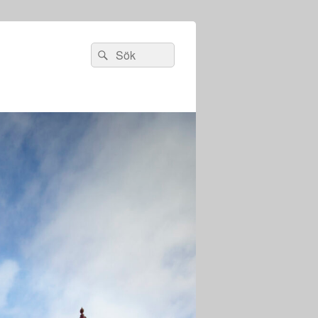
Sök
Sök
efter: