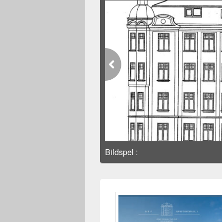
Bildspel
: