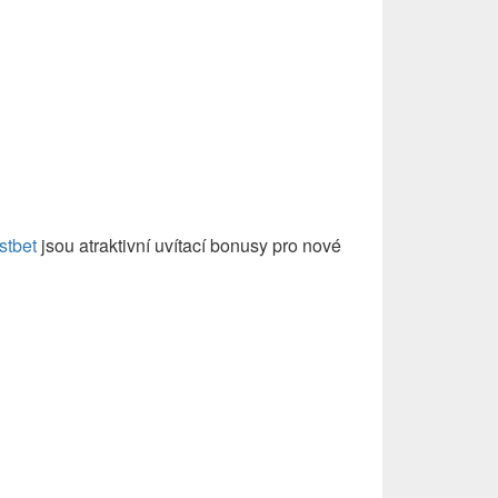
nus
zione.
stbet
jsou atraktivní uvítací bonusy pro nové