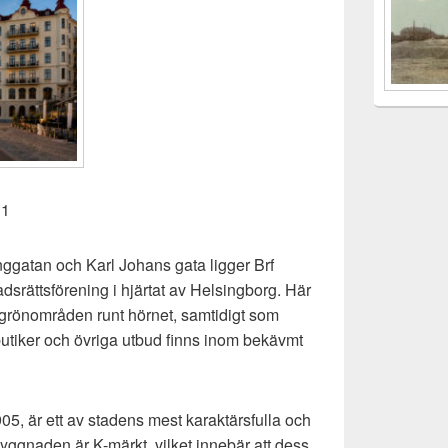
 1
ggatan och Karl Johans gata ligger Brf
adsrättsförening i hjärtat av Helsingborg. Här
 grönområden runt hörnet, samtidigt som
butiker och övriga utbud finns inom bekävmt
5, är ett av stadens mest karaktärsfulla och
Byggnaden är K-märkt, vilket innebär att dess