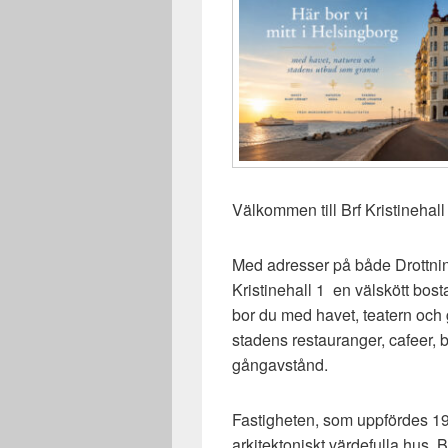
Välkommen till Brf Kristinehall
Med adresser på både Drottnin
Kristinehall 1 en välskött bost
bor du med havet, teatern och
stadens restauranger, cafeer, 
gångavstånd.
Fastigheten, som uppfördes 190
arkitektoniskt värdefulla hus. 