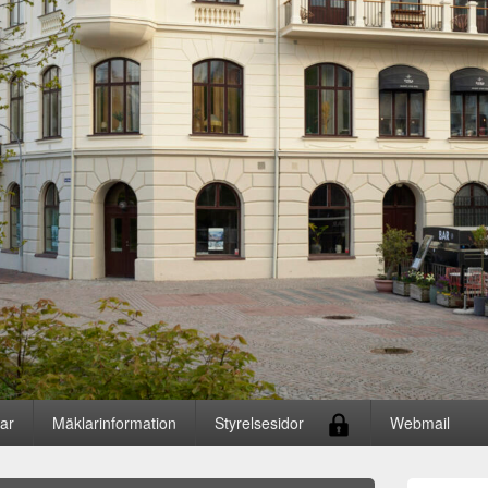
gar
Mäklarinformation
Styrelsesidor
Webmail
Primära