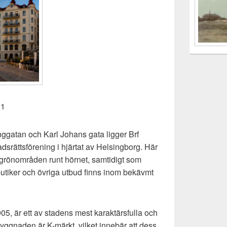
 1
ggatan och Karl Johans gata ligger Brf
adsrättsförening i hjärtat av Helsingborg. Här
 grönområden runt hörnet, samtidigt som
butiker och övriga utbud finns inom bekävmt
5, är ett av stadens mest karaktärsfulla och
Byggnaden är K-märkt, vilket innebär att dess