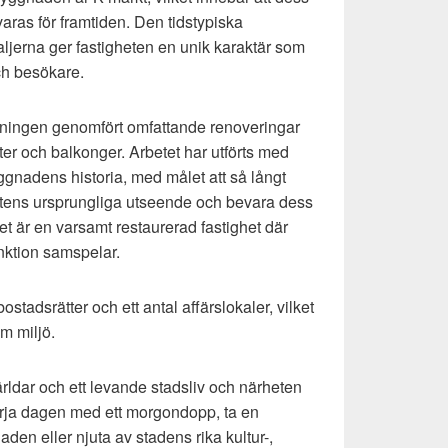
aras för framtiden. Den tidstypiska
aljerna ger fastigheten en unik karaktär som
h besökare.
eningen genomfört omfattande renoveringar
ter och balkonger. Arbetet har utförts med
ggnadens historia, med målet att så långt
etens ursprungliga utseende och bevara dess
tet är en varsamt restaurerad fastighet där
nktion samspelar.
ostadsrätter och ett antal affärslokaler, vilket
am miljö.
ärldar och ett levande stadsliv och närheten
 börja dagen med ett morgondopp, ta en
n eller njuta av stadens rika kultur-,