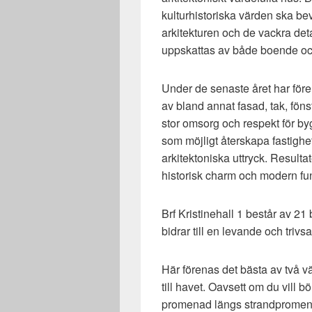
kulturhistoriska värden ska bev
arkitekturen och de vackra det
uppskattas av både boende oc
Under de senaste året har för
av bland annat fasad, tak, föns
stor omsorg och respekt för by
som möjligt återskapa fastigh
arkitektoniska uttryck. Resulta
historisk charm och modern fu
Brf Kristinehall 1 består av 21 b
bidrar till en levande och trivs
Här förenas det bästa av två v
till havet. Oavsett om du vill
promenad längs strandpromenade