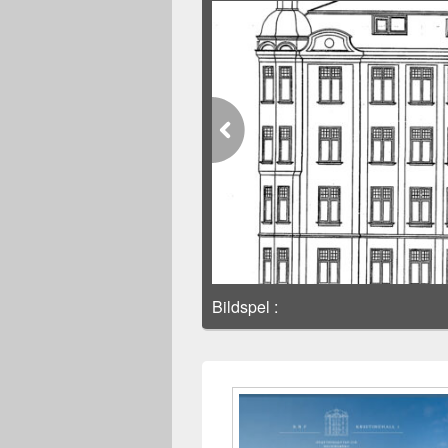
Bildspel
: