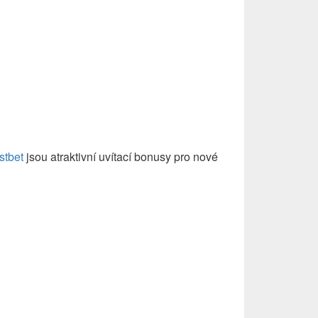
nus
zione.
stbet
jsou atraktivní uvítací bonusy pro nové