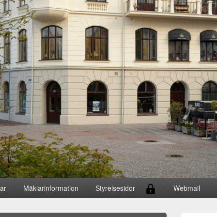
gar
Mäklarinformation
Styrelsesidor
Webmail
Primära