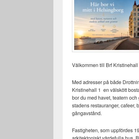
Välkommen till Brf Kristinehall
Med adresser på både Drottnin
Kristinehall 1 en välskött bost
bor du med havet, teatern och
stadens restauranger, cafeer, 
gångavstånd.
Fastigheten, som uppfördes 190
arkitektoniskt värdefulla hus. 