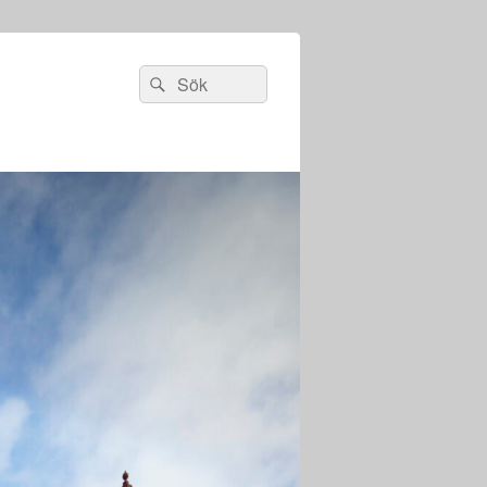
Sök
Sök
efter: