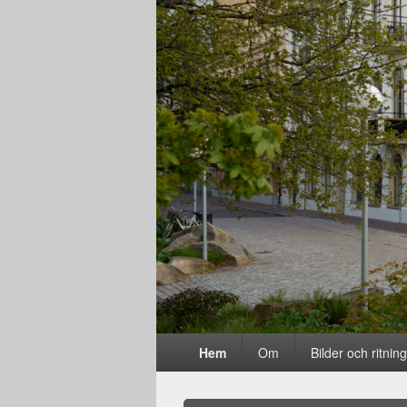
Primär
Hem
Om
Bilder och ritnin
meny